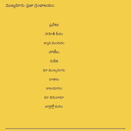
ముల్కనూరు ప్రజా గ్రంథాలయం
ప్రవేశిక
సాహితీ పీఠం
ధ్యాన మందిరం
పోటీలు
విజేత
మా ముల్కనూరు
దాతలు
కాలయానం
మా చిరునామా
వార్త‌ల్లో మ‌నం