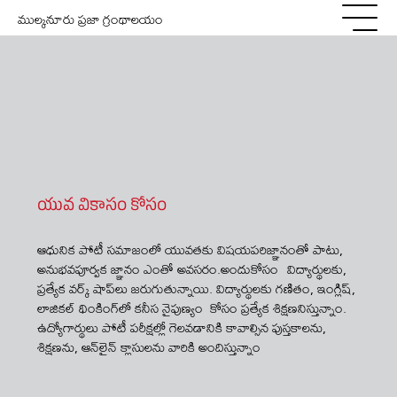
ముల్కనూరు ప్రజా గ్రంథాలయం
యువ వికాసం కోసం
ఆధునిక పోటీ సమాజంలో యువతకు విషయపరిజ్ఞానంతో పాటు,
అనుభవపూర్వక జ్ఞానం ఎంతో అవసరం.అందుకోసం విద్యార్థులకు,
ప్రత్యేక వర్క్ షాప్​లు జరుగుతున్నాయి. విద్యార్థులకు గణితం, ఇంగ్లిష్​,
లాజికల్​ థింకింగ్​లో కనీస నైపుణ్యం ​ కోసం ప్రత్యేక శిక్షణనిస్తున్నాం.
ఉద్యోగార్థులు పోటీ పరీక్షల్లో గెలవడానికి కావాల్సిన పుస్తకాలను,
శిక్షణను, ఆన్​లైన్​ క్లాసులను వారికి అందిస్తున్నాం