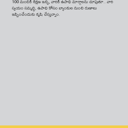
100 మందికి శిక్షణ ఇచ్చి, వారికి ఉపాధి మార్గాలను చూపుతూ.. వారి
స్వయం సమృద్ధి, ఉపాధి కోసం బ్యాంకుల నుంచి రుణాలు
ఇప్పించేందుకు కృషి చేస్తున్నాం.