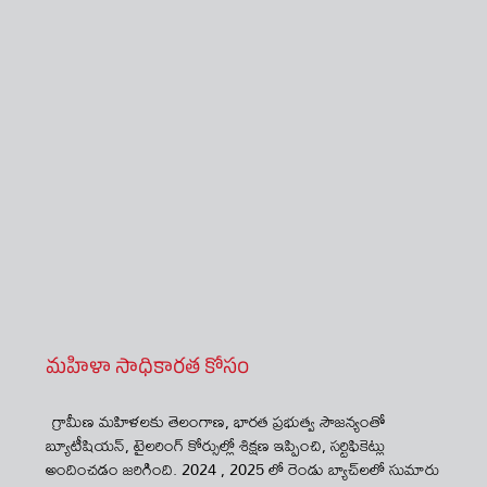
మహిళా సాధికారత కోసం
గ్రామీణ మహిళలకు తెలంగాణ, భారత ప్రభుత్వ సౌజన్యంతో
బ్యూటీషియన్​, టైలరింగ్​ కోర్సుల్లో శిక్షణ ఇప్పించి, సర్టిఫికెట్లు
అందించడం జరిగింది. 2024 , 2025 లో రెండు బ్యాచ్​లలో సుమారు