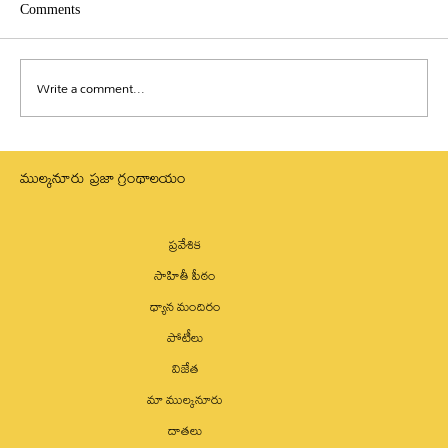
Comments
Write a comment...
జ్ఞానరూపంలో వ్యాపించి ఉన్న శక్తే సరస్వతీ
ముల్కనూరు ప్రజా గ్రంథాలయం
ప్రవేశిక
సాహితీ పీఠం
ధ్యాన మందిరం
పోటీలు
విజేత
మా ముల్కనూరు
దాతలు