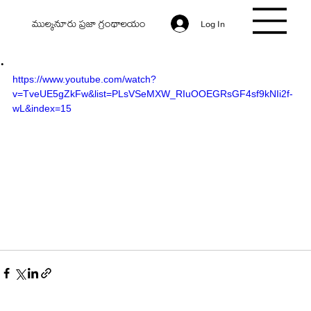
ముల్కనూరు ప్రజా గ్రంథాలయం
Log In
.
https://www.youtube.com/watch?
v=TveUE5gZkFw&list=PLsVSeMXW_RIuOOEGRsGF4sf9kNIi2f-
wL&index=15